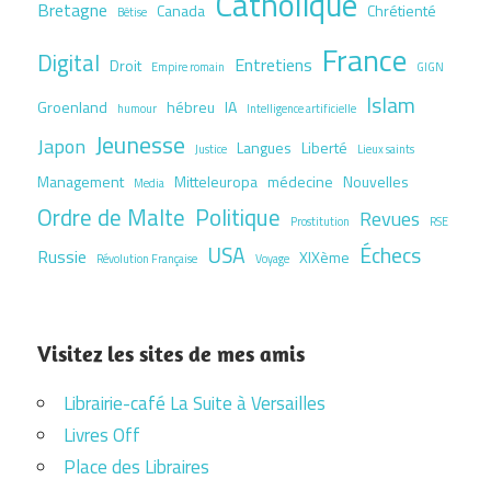
Catholique
Bretagne
Canada
Chrétienté
Bêtise
France
Digital
Entretiens
Droit
Empire romain
GIGN
Islam
Groenland
hébreu
IA
humour
Intelligence artificielle
Jeunesse
Japon
Langues
Liberté
Justice
Lieux saints
Management
Mitteleuropa
médecine
Nouvelles
Media
Ordre de Malte
Politique
Revues
Prostitution
RSE
USA
Échecs
Russie
XIXème
Révolution Française
Voyage
Visitez les sites de mes amis
Librairie-café La Suite à Versailles
Livres Off
Place des Libraires