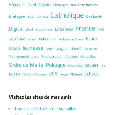
Afrique du Nord
Algérie
Allemagne
Ancien testament
Catholique
Bretagne
Canada
Chrétienté
Bêtise
France
Digital
Entretiens
Droit
Empire romain
GIGN
Islam
Groenland
hébreu
IA
humour
Intelligence artificielle
Jeunesse
Japon
Langues
Liberté
Justice
Lieux saints
Management
Mitteleuropa
médecine
Nouvelles
Media
Ordre de Malte
Politique
Revues
Prostitution
RSE
USA
Échecs
Russie
XIXème
Révolution Française
Voyage
Visitez les sites de mes amis
Librairie-café La Suite à Versailles