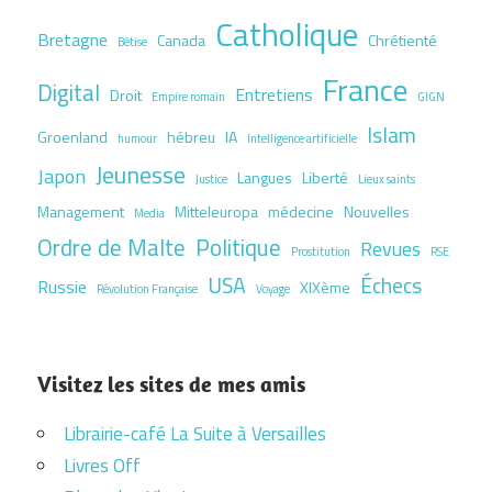
Catholique
Bretagne
Canada
Chrétienté
Bêtise
France
Digital
Entretiens
Droit
Empire romain
GIGN
Islam
Groenland
hébreu
IA
humour
Intelligence artificielle
Jeunesse
Japon
Langues
Liberté
Justice
Lieux saints
Management
Mitteleuropa
médecine
Nouvelles
Media
Ordre de Malte
Politique
Revues
Prostitution
RSE
USA
Échecs
Russie
XIXème
Révolution Française
Voyage
Visitez les sites de mes amis
Librairie-café La Suite à Versailles
Livres Off