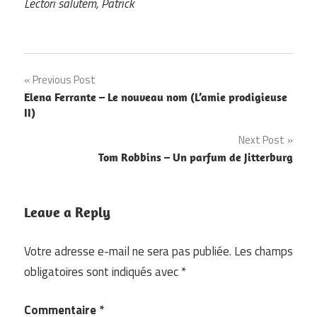
Lectori salutem, Patrick
Navigation
Previous Post
Elena Ferrante – Le nouveau nom (L’amie prodigieuse
de
II)
l’article
Next Post
Tom Robbins – Un parfum de Jitterburg
Leave a Reply
Votre adresse e-mail ne sera pas publiée.
Les champs
obligatoires sont indiqués avec
*
Commentaire
*