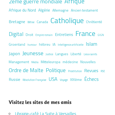
Afrique
2ème guerre mondiale
Afrique du Nord
Algérie
Allemagne
Ancien testament
Catholique
Bretagne
Canada
Chrétienté
Bêtise
France
Digital
Entretiens
Droit
Empire romain
GIGN
Islam
Groenland
hébreu
IA
humour
Intelligence artificielle
Jeunesse
Japon
Langues
Liberté
Justice
Lieux saints
Management
Mitteleuropa
médecine
Nouvelles
Media
Ordre de Malte
Politique
Revues
Prostitution
RSE
USA
Échecs
Russie
XIXème
Révolution Française
Voyage
Visitez les sites de mes amis
Librairie-café La Suite à Versailles