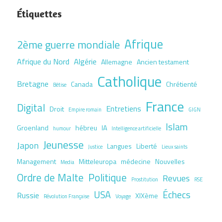
Étiquettes
Afrique
2ème guerre mondiale
Afrique du Nord
Algérie
Allemagne
Ancien testament
Catholique
Bretagne
Canada
Chrétienté
Bêtise
France
Digital
Entretiens
Droit
Empire romain
GIGN
Islam
Groenland
hébreu
IA
humour
Intelligence artificielle
Jeunesse
Japon
Langues
Liberté
Justice
Lieux saints
Management
Mitteleuropa
médecine
Nouvelles
Media
Ordre de Malte
Politique
Revues
Prostitution
RSE
USA
Échecs
Russie
XIXème
Révolution Française
Voyage