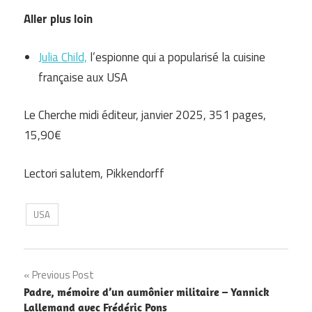
Aller plus loin
Julia Child,
l’espionne qui a popularisé la cuisine
française aux USA
Le Cherche midi éditeur, janvier 2025, 351 pages,
15,90€
Lectori salutem, Pikkendorff
USA
Navigation
Previous Post
Padre, mémoire d’un aumônier militaire – Yannick
de
Lallemand avec Frédéric Pons