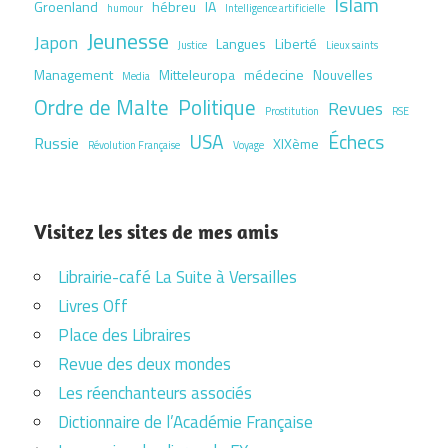
Islam
Groenland
hébreu
IA
humour
Intelligence artificielle
Jeunesse
Japon
Langues
Liberté
Justice
Lieux saints
Management
Mitteleuropa
médecine
Nouvelles
Media
Ordre de Malte
Politique
Revues
Prostitution
RSE
USA
Échecs
Russie
XIXème
Révolution Française
Voyage
Visitez les sites de mes amis
Librairie-café La Suite à Versailles
Livres Off
Place des Libraires
Revue des deux mondes
Les réenchanteurs associés
Dictionnaire de l’Académie Française