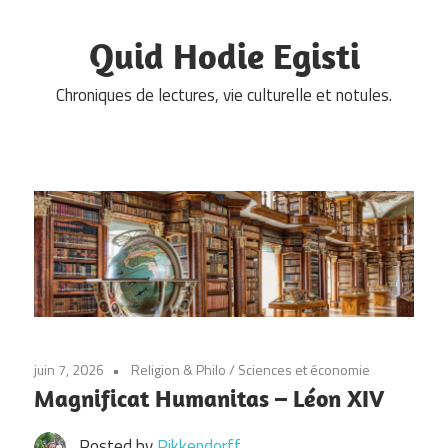
Skip
to
Quid Hodie Egisti
content
Chroniques de lectures, vie culturelle et notules.
juin 7, 2026
Religion & Philo
/
Sciences et économie
Magnificat Humanitas – Léon XIV
Posted by
Pikkendorff