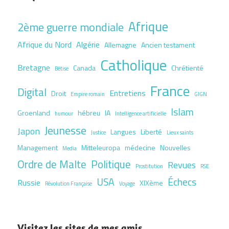
Afrique
2ème guerre mondiale
Afrique du Nord
Algérie
Allemagne
Ancien testament
Catholique
Bretagne
Canada
Chrétienté
Bêtise
France
Digital
Entretiens
Droit
Empire romain
GIGN
Islam
Groenland
hébreu
IA
humour
Intelligence artificielle
Jeunesse
Japon
Langues
Liberté
Justice
Lieux saints
Management
Mitteleuropa
médecine
Nouvelles
Media
Ordre de Malte
Politique
Revues
Prostitution
RSE
USA
Échecs
Russie
XIXème
Révolution Française
Voyage
Visitez les sites de mes amis