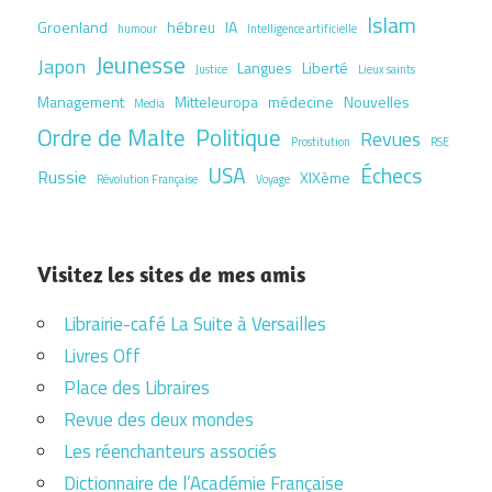
Islam
Groenland
hébreu
IA
humour
Intelligence artificielle
Jeunesse
Japon
Langues
Liberté
Justice
Lieux saints
Management
Mitteleuropa
médecine
Nouvelles
Media
Ordre de Malte
Politique
Revues
Prostitution
RSE
USA
Échecs
Russie
XIXème
Révolution Française
Voyage
Visitez les sites de mes amis
Librairie-café La Suite à Versailles
Livres Off
Place des Libraires
Revue des deux mondes
Les réenchanteurs associés
Dictionnaire de l’Académie Française