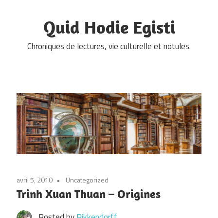
Skip
to
Quid Hodie Egisti
content
Chroniques de lectures, vie culturelle et notules.
avril 5, 2010
Uncategorized
Trinh Xuan Thuan – Origines
Posted by
Pikkendorff