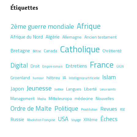
Étiquettes
Afrique
2ème guerre mondiale
Afrique du Nord
Algérie
Allemagne
Ancien testament
Catholique
Bretagne
Canada
Chrétienté
Bêtise
France
Digital
Entretiens
Droit
Empire romain
GIGN
Islam
Groenland
hébreu
IA
humour
Intelligence artificielle
Jeunesse
Japon
Langues
Liberté
Justice
Lieux saints
Management
Mitteleuropa
médecine
Nouvelles
Media
Ordre de Malte
Politique
Revues
Prostitution
RSE
USA
Échecs
Russie
XIXème
Révolution Française
Voyage