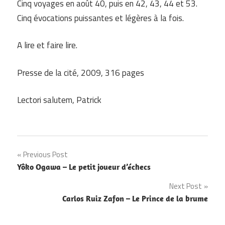
Cinq voyages en août 40, puis en 42, 43, 44 et 53.
Cinq évocations puissantes et légères à la fois.
A lire et faire lire.
Presse de la cité, 2009, 316 pages
Lectori salutem, Patrick
Navigation
Previous Post
Yôko Ogawa – Le petit joueur d’échecs
de
Next Post
l’article
Carlos Ruiz Zafon – Le Prince de la brume