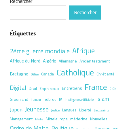
Rechercher
Rechercher
Étiquettes
Afrique
2ème guerre mondiale
Afrique du Nord
Algérie
Allemagne
Ancien testament
Catholique
Bretagne
Canada
Chrétienté
Bêtise
France
Digital
Entretiens
Droit
Empire romain
GIGN
Islam
Groenland
hébreu
IA
humour
Intelligence artificielle
Jeunesse
Japon
Langues
Liberté
Justice
Lieux saints
Management
Mitteleuropa
médecine
Nouvelles
Media
Ordre de Malte
Politique
Revues