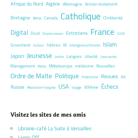
Afrique du Nord
Algérie
Allemagne
Ancien testament
Catholique
Bretagne
Canada
Chrétienté
Bêtise
France
Digital
Entretiens
Droit
Empire romain
GIGN
Islam
Groenland
hébreu
IA
humour
Intelligence artificielle
Jeunesse
Japon
Langues
Liberté
Justice
Lieux saints
Management
Mitteleuropa
médecine
Nouvelles
Media
Ordre de Malte
Politique
Revues
Prostitution
RSE
USA
Échecs
Russie
XIXème
Révolution Française
Voyage
Visitez les sites de mes amis
Librairie-café La Suite à Versailles
Livres Off