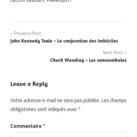
Lectori salutem, Pikkendorff
Navigation
Previous Post
John Kennedy Toole – La conjuration des imbéciles
de
Next Post
l’article
Chuck Wending – Les somnambules
Leave a Reply
Votre adresse e-mail ne sera pas publiée.
Les champs
obligatoires sont indiqués avec
*
Commentaire
*