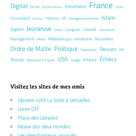
France
Digital
Entretiens
Droit
Empire romain
GIGN
Islam
Groenland
hébreu
IA
humour
Intelligence artificielle
Jeunesse
Japon
Langues
Liberté
Justice
Lieux saints
Management
Mitteleuropa
médecine
Nouvelles
Media
Ordre de Malte
Politique
Revues
Prostitution
RSE
USA
Échecs
Russie
XIXème
Révolution Française
Voyage
Visitez les sites de mes amis
Librairie-café La Suite à Versailles
Livres Off
Place des Libraires
Revue des deux mondes
Les réenchanteurs associés