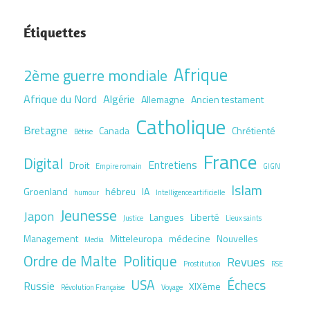
Étiquettes
Afrique
2ème guerre mondiale
Afrique du Nord
Algérie
Allemagne
Ancien testament
Catholique
Bretagne
Canada
Chrétienté
Bêtise
France
Digital
Entretiens
Droit
Empire romain
GIGN
Islam
Groenland
hébreu
IA
humour
Intelligence artificielle
Jeunesse
Japon
Langues
Liberté
Justice
Lieux saints
Management
Mitteleuropa
médecine
Nouvelles
Media
Ordre de Malte
Politique
Revues
Prostitution
RSE
USA
Échecs
Russie
XIXème
Révolution Française
Voyage