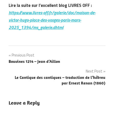
Lire la suite sur l’excellent blog LIVRES OFF :
https://www.livres-off.fr/galerie/doc/maison-de-
victor-hugo-place-des-vosges-paris-mars-
2025_1394/ms_galerie.dhtml
Navigation
Previous Post
Bouvines 1214 – Jean d’Aillon
de
Next Post
l’article
Le Cantique des cantiques – traduction de l’hébreu
par Ernest Renan (1860)
Leave a Reply