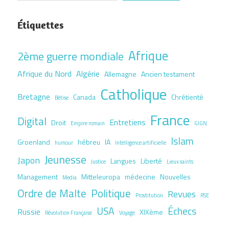
Étiquettes
Afrique
2ème guerre mondiale
Afrique du Nord
Algérie
Allemagne
Ancien testament
Catholique
Bretagne
Canada
Chrétienté
Bêtise
France
Digital
Entretiens
Droit
Empire romain
GIGN
Islam
Groenland
hébreu
IA
humour
Intelligence artificielle
Jeunesse
Japon
Langues
Liberté
Justice
Lieux saints
Management
Mitteleuropa
médecine
Nouvelles
Media
Ordre de Malte
Politique
Revues
Prostitution
RSE
USA
Échecs
Russie
XIXème
Révolution Française
Voyage