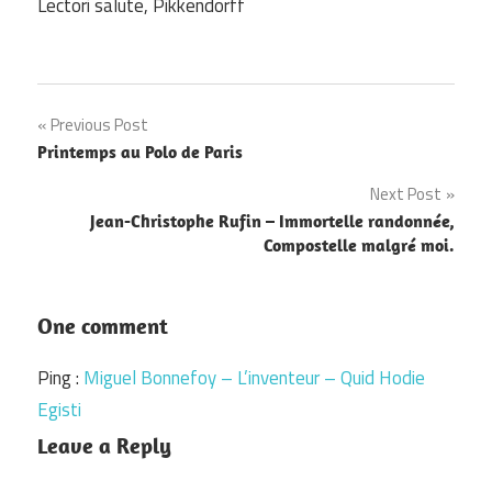
Lectori salute, Pikkendorff
Navigation
Previous Post
Printemps au Polo de Paris
de
Next Post
l’article
Jean-Christophe Rufin – Immortelle randonnée,
Compostelle malgré moi.
One comment
Ping :
Miguel Bonnefoy – L’inventeur – Quid Hodie
Egisti
Leave a Reply