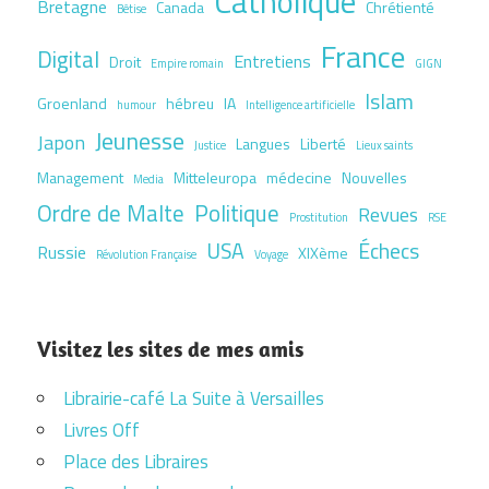
Catholique
Bretagne
Canada
Chrétienté
Bêtise
France
Digital
Entretiens
Droit
Empire romain
GIGN
Islam
Groenland
hébreu
IA
humour
Intelligence artificielle
Jeunesse
Japon
Langues
Liberté
Justice
Lieux saints
Management
Mitteleuropa
médecine
Nouvelles
Media
Ordre de Malte
Politique
Revues
Prostitution
RSE
USA
Échecs
Russie
XIXème
Révolution Française
Voyage
Visitez les sites de mes amis
Librairie-café La Suite à Versailles
Livres Off
Place des Libraires