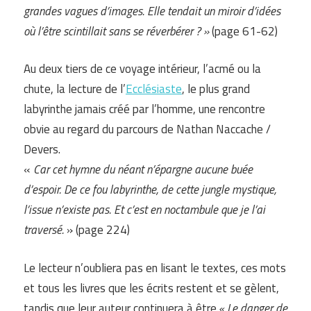
grandes
vag
u
es d’images. Elle tendait un miroir d’idées
où l’être scintillait sans se réverbérer ? »
(page 61-62)
Au deux tiers de ce voyage intérieur, l’acmé ou la
chute, la lecture de l’
Ecclésiaste
, le plus grand
labyrinthe jamais créé par l’homme, une rencontre
obvie au regard du parcours de Nathan Naccache /
Devers.
«
Car cet hymne du néant n’épargne aucune buée
d’espoir. De ce fou labyrinthe, de cette jungle mystique,
l’issue n’existe pas. Et c’est en noctambule que je l’ai
traversé.
» (page 224)
Le lecteur n’oubliera pas en lisant le textes, ces mots
et tous les livres que les écrits restent et se gèlent,
tandis que leur auteur continuera à être.
« Le danger de